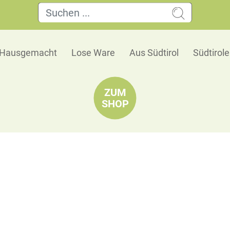
Hausgemacht
Lose Ware
Aus Südtirol
Südtirol
ZUM
SHOP
kzutaten & Helfer