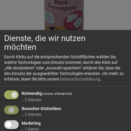
Dienste, die wir nutzen
möchten
Durch Klicks auf die entsprechenden Schaltflächen wählen Sie,
welche Technologien zum Einsatz kommen; durch den Klick auf
„Alle akzeptieren“ oder „Auswahl speichern“ erklären Sie, dass Sie
den Einsatz der ausgewählten Technologien erlauben.
Um mehr zu
erfahren, lesen Sie bitte unsere
Datenschutzerklärung
.
RUF Back-Trennspray 200 ml
Notwendig
(immer erforderlich)
Ein neutrales Trennmittel auf pflanzlicher Basis zum
↓
3
Dienste
Einfetten von Backformen, Blechen oder Waffeleisen – frei
im Geschmack und ideal im Einsatz beim Backen.
Besucher-Statistiken
↓
2
Dienste
Zutaten:
Pflanzliche Öle (Raps, Kokos), Ethanol, Treibgas
Marketing
↓
1
Dienst
Kohlendioxid, Emulgator Lecithine.