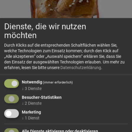
Dienste, die wir nutzen
möchten
Durch Klicks auf die entsprechenden Schaltflächen wählen Sie,
Trockenhefe 3x7g RUF
welche Technologien zum Einsatz kommen; durch den Klick auf
Ein Beutel ist ausreichend für 500 Gramm Mehl.
„Alle akzeptieren“ oder „Auswahl speichern“ erklären Sie, dass Sie
Zubereitung: Den Beutelinhalt sorgfältig mit dem Mehl
den Einsatz der ausgewählten Technologien erlauben.
Um mehr zu
vermischen. Die Hefe braucht nicht mehr angerührt zu
erfahren, lesen Sie bitte unsere
Datenschutzerklärung
.
werden. Die in Ihrem Rezept genannten Zutaten wie
gewohnt verarbeiten. Auch die sonst zum Anrühren
Notwendig
(immer erforderlich)
benötigte Flüssigkeit. Nach der Zubereitung und vor dem
↓
3
Dienste
Backen den Teig wie üblich gehen lassen.
Besucher-Statistiken
Zutaten: Trockenbackhefe Beistrich Emulgator Sorbitan
↓
2
Dienste
Monostearat
Marketing
↓
1
Dienst
78,57 €/kg
Alle Dienste aktivieren oder deaktivieren