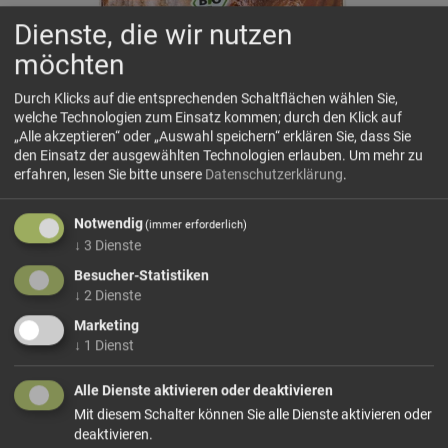
Dienste, die wir nutzen
möchten
Durch Klicks auf die entsprechenden Schaltflächen wählen Sie,
welche Technologien zum Einsatz kommen; durch den Klick auf
„Alle akzeptieren“ oder „Auswahl speichern“ erklären Sie, dass Sie
den Einsatz der ausgewählten Technologien erlauben.
Um mehr zu
Weinsteinbackpulver 3x20g RUF
erfahren, lesen Sie bitte unsere
Datenschutzerklärung
.
Ausreichend für 500g Mehl.
Ohne Phosphatzusatz, glutenfrei, vegan
Notwendig
(immer erforderlich)
Zutaten: Maisstärke-Bio, Backtriebmittel: Natriumcarbonate
↓
3
Dienste
E500, Säuerungsmittel: Kaliumtartrate E336
Besucher-Statistiken
↓
2
Dienste
Marketing
32,50 €/kg
Größe: 60 g
Preis: 1,95 €
↓
1
Dienst
In den Warenkorb
Alle Dienste aktivieren oder deaktivieren
Mit diesem Schalter können Sie alle Dienste aktivieren oder
deaktivieren.
weiter einkaufen