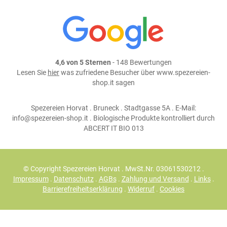
4,6 von 5 Sternen
- 148 Bewertungen
Lesen Sie
hier
was zufriedene Besucher über www.spezereien-
shop.it sagen
Spezereien Horvat . Bruneck . Stadtgasse 5A . E-Mail:
info@spezereien-shop.it . Biologische Produkte kontrolliert durch
ABCERT IT BIO 013
© Copyright Spezereien Horvat . MwSt.Nr. 03061530212 .
Impressum
.
Datenschutz
.
AGBs
.
Zahlung und Versand
.
Links
.
Barrierefreiheitserklärung
.
Widerruf
.
Cookies