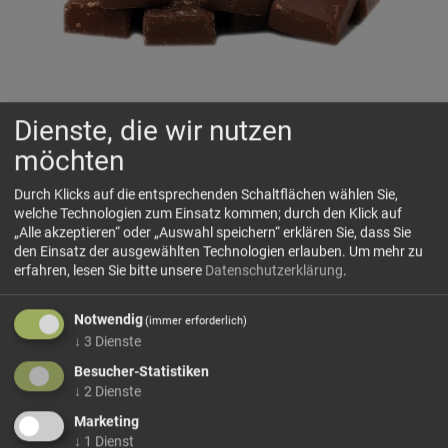
Dienste, die wir nutzen
möchten
Lindt Würfel Vollmilchkuvertüre
🌡️ Bei heißen Temperaturen von über 25°C können wir leider
Durch Klicks auf die entsprechenden Schaltflächen wählen Sie,
keine Garantie geben, dass die Produkte auf dem
welche Technologien zum Einsatz kommen; durch den Klick auf
Versandweg unversehrt bleiben und nicht geschmolzen bei
„Alle akzeptieren“ oder „Auswahl speichern“ erklären Sie, dass Sie
Ihnen ankommen.
den Einsatz der ausgewählten Technologien erlauben.
Um mehr zu
erfahren, lesen Sie bitte unsere
Datenschutzerklärung
.
Feinste, zartschmelzende Milchschokolade mit einem
perfekten Gleichgewicht zwischen der Süße des
Notwendig
(immer erforderlich)
Milcharomas und der Intensität des Kakaogeschmacks.
↓
3
Dienste
Kakao: 31 %, Kakaobutter: 28 %, glutenfrei.
Besucher-Statistiken
↓
2
Dienste
Dieses Produkt führen wir lose.
Wählen Sie Ihre
Marketing
Variante!
↓
1
Dienst