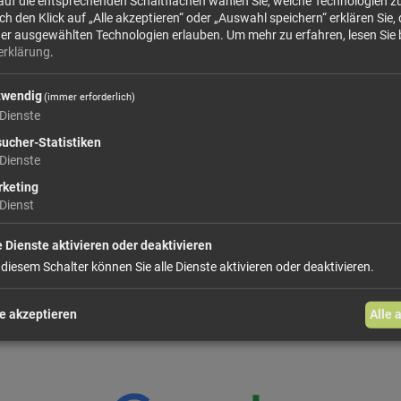
 auf die entsprechenden Schaltflächen wählen Sie, welche Technologien 
dürfen da nicht fehlen. Wenn da nur das aufwen
 den Klick auf „Alle akzeptieren“ oder „Auswahl speichern“ erklären Sie, 
der ausgewählten Technologien erlauben.
Um mehr zu erfahren, lesen Sie 
erklärung
.
mehr Infos +
twendig
(immer erforderlich)
Dienste
59,
ucher-Statistiken
Größe: 50 g
Preis: 
Dienste
keting
In den Warenkorb
Dienst
e Dienste aktivieren oder deaktivieren
weiter einkaufen
 diesem Schalter können Sie alle Dienste aktivieren oder deaktivieren.
e akzeptieren
Alle 