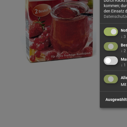
Durch Klicks
kommen; durch
den Einsatz 
Datenschutz
No
↓
3
Bes
↓
2
Mar
↓
1
All
Mit
Ausgewählt