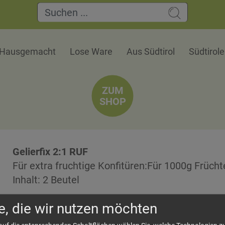
Hausgemacht
Lose Ware
Aus Südtirol
Südtirol
ZUM
SHOP
Gelierfix 2:1 RUF
Für extra fruchtige Konfitüren:Für 1000g Früch
Inhalt: 2 Beutel
e, die wir nutzen möchten
Es ist Sommer und die warmen Temperaturen 
Terrasse ein, herrlich duftende Croissants mit