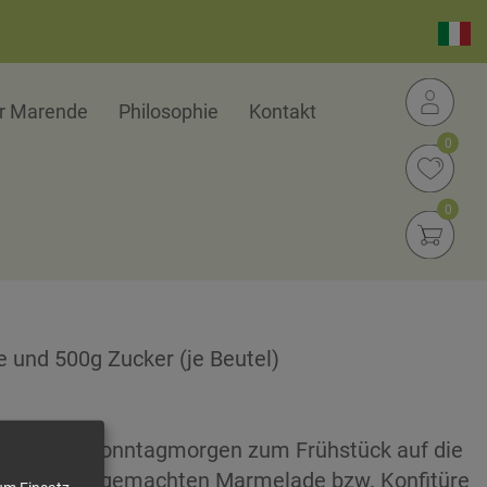
er Marende
Philosophie
Kontakt
0
0
te und 500g Zucker (je Beutel)
laden am Sonntagmorgen zum Frühstück auf die
 einer selbstgemachten Marmelade bzw. Konfitüre