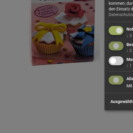
kommen; durch
den Einsatz 
Datenschutz
No
↓
3
Bes
↓
2
Mar
↓
1
All
Mit
Ausgewählt