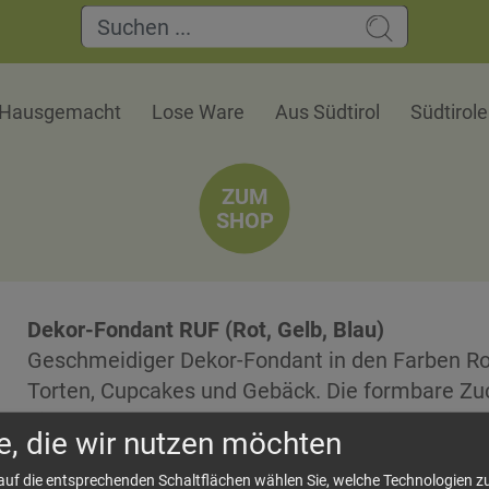
Hausgemacht
Lose Ware
Aus Südtirol
Südtirol
ZUM
SHOP
Dekor-Fondant RUF (Rot, Gelb, Blau)
Geschmeidiger Dekor-Fondant in den Farben Rot
Torten, Cupcakes und Gebäck. Die formbare Zu
Figuren, Blüten, Mustern und mehr – ideal für G
e, die wir nutzen möchten
Dekorationen.
 auf die entsprechenden Schaltflächen wählen Sie, welche Technologien 