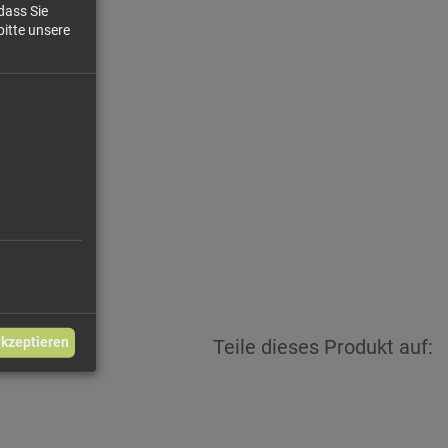
(Shea,...
dass Sie
bitte unsere
40 €/kg
4,35 €
akzeptieren
Teile dieses Produkt auf: