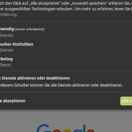
Zutaten:
Zucker, Glukosesirup, pflanzliche Fette 
 den Klick auf „Alle akzeptieren“ oder „Auswahl speichern“ erklären Sie, 
der ausgewählten Technologien erlauben.
Um mehr zu erfahren, lesen Sie 
mehr Infos +
erklärung
.
twendig
(immer erforderlich)
Dienste
17,
Größe: 250 g
Preis: 
ucher-Statistiken
Dienste
In den Warenkorb
keting
Dienst
weiter einkaufen
e Dienste aktivieren oder deaktivieren
 diesem Schalter können Sie alle Dienste aktivieren oder deaktivieren.
e akzeptieren
Alle 