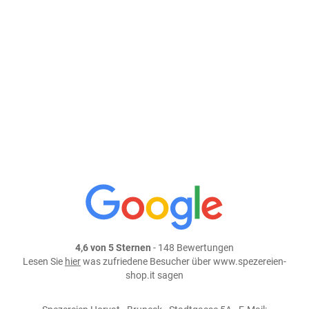
29,90 €/kg
Größe: 100 g
Preis: 2,99 €
In den Warenkorb
weiter einkaufen
Teile dieses Produkt auf:
4,6 von 5 Sternen
- 148 Bewertungen
Lesen Sie
hier
was zufriedene Besucher über www.spezereien-
shop.it sagen