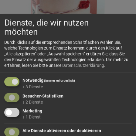
Dienste, die wir nutzen
möchten
Durch Klicks auf die entsprechenden Schaltflächen wählen Sie,
welche Technologien zum Einsatz kommen; durch den Klick auf
Fondant Weiß RUF
„Alle akzeptieren“ oder „Auswahl speichern“ erklären Sie, dass Sie
WOW-Moment mit unserem weißen Fondant Es gibt ein
den Einsatz der ausgewählten Technologien erlauben.
Um mehr zu
paar ganz besondere Momente, die man gerne mit den
erfahren, lesen Sie bitte unsere
Datenschutzerklärung
.
Liebsten feiert. Eine Torte für den Wow-Moment darf da
nicht fehlen. Bloß welches Backwerk versetzt die Gäste in
Notwendig
(immer erforderlich)
großes Staunen? Na klar, eine Fondant Torte! Es soll
↓
3
Dienste
schließlich ein Kunstwerk...
Besucher-Statistiken
mehr Infos +
↓
2
Dienste
Marketing
↓
1
Dienst
11,90 €/kg
Größe: 500 g
Preis: 5,95 €
Alle Dienste aktivieren oder deaktivieren