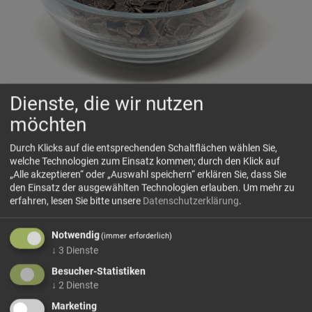
Dienste, die wir nutzen
Schokoraspeln Zartbitter
möchten
🌡️ Bei heißen Temperaturen von über 25°C können wir leider
keine Garantie geben, dass die Produkte auf dem
Durch Klicks auf die entsprechenden Schaltflächen wählen Sie,
Versandweg unversehrt bleiben und nicht geschmolzen bei
welche Technologien zum Einsatz kommen; durch den Klick auf
„Alle akzeptieren“ oder „Auswahl speichern“ erklären Sie, dass Sie
Ihnen ankommen.
den Einsatz der ausgewählten Technologien erlauben.
Um mehr zu
erfahren, lesen Sie bitte unsere
Datenschutzerklärung
.
Feine Zartbitter-Schokoladenraspel mit intensivem
Kakaoaroma. Ideal zum Verzieren von Torten, Cupcakes,
Notwendig
Desserts und Eis oder zum Verfeinern von Cremes und
(immer erforderlich)
↓
3
Dienste
Backwaren.
Besucher-Statistiken
Zutaten:
Kakaomasse, Zucker, Kakaobutter, Emulgator
↓
2
Dienste
Lecithine
.
Kakao:
mindestens 50 %.
Marketing