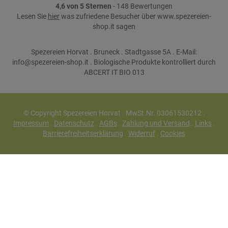
4,6 von 5 Sternen
- 148 Bewertungen
Lesen Sie
hier
was zufriedene Besucher über www.spezereien-
shop.it sagen
Spezereien Horvat . Bruneck . Stadtgasse 5A . E-Mail:
info@spezereien-shop.it . Biologische Produkte kontrolliert durch
ABCERT IT BIO 013
© Copyright Spezereien Horvat . MwSt.Nr. 03061530212 .
Impressum
.
Datenschutz
.
AGBs
.
Zahlung und Versand
.
Links
.
Barrierefreiheitserklärung
.
Widerruf
.
Cookies