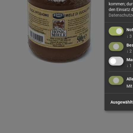
kommen; durch
den Einsatz 
Datenschutz
No
↓
3
Bes
↓
2
Mar
↓
1
All
Mit
Ausgewählt