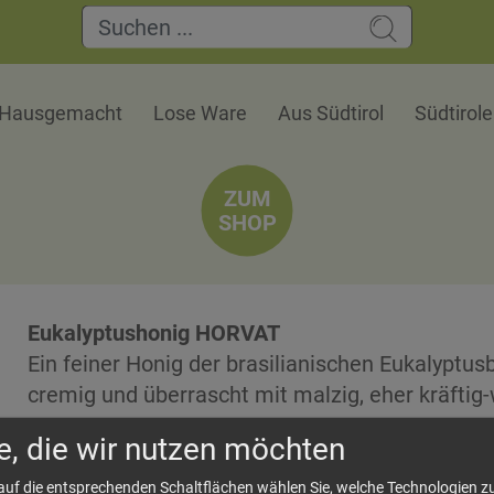
Hausgemacht
Lose Ware
Aus Südtirol
Südtirol
ZUM
SHOP
Eukalyptushonig HORVAT
Ein feiner Honig der brasilianischen Eukalyptu
cremig und überrascht mit malzig, eher kräft
Herkunft: Südamerika
e, die wir nutzen möchten
"Das abgebildete Produktfoto dient ausschließlich der Veranschaulichu
 auf die entsprechenden Schaltflächen wählen Sie, welche Technologien 