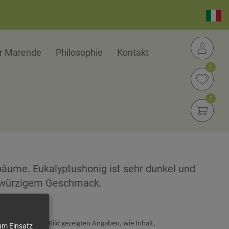
er Marende
Philosophie
Kontakt
0
0
sbäume. Eukalyptushonig ist sehr dunkel und
ig-würzigem Geschmack.
ng. Die auf dem Bild gezeigten Angaben, wie Inhalt,
zum Einsatz