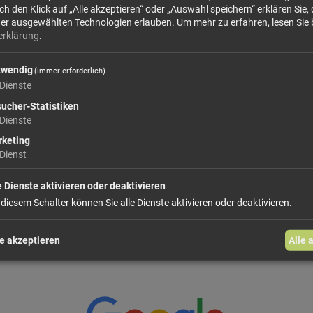
 den Klick auf „Alle akzeptieren“ oder „Auswahl speichern“ erklären Sie, 
Mindesthaltbarkeitsdatum, Lottonummer oder Provenienz oder sonstige
der ausgewählten Technologien erlauben.
Um mehr zu erfahren, lesen Sie 
ändern können."
erklärung
.
twendig
(immer erforderlich)
ab 1,65 €
Dienste
ucher-Statistiken
Dienste
keting
In den Warenkorb
Dienst
weiter einkaufen
e Dienste aktivieren oder deaktivieren
 diesem Schalter können Sie alle Dienste aktivieren oder deaktivieren.
e akzeptieren
Alle 