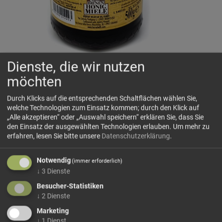
Dienste, die wir nutzen
möchten
Heidekrauthonig (Erika) Horvat
Heidekrauthonig wird aus Erika gewonnen!
Durch Klicks auf die entsprechenden Schaltflächen wählen Sie,
Farbe:
Dunkle Bernsteinfarbe mit orangen und roten
welche Technologien zum Einsatz kommen; durch den Klick auf
„Alle akzeptieren“ oder „Auswahl speichern“ erklären Sie, dass Sie
Widerscheinen im flüßigen Honig. Braun mit orangeo
den Einsatz der ausgewählten Technologien erlauben.
Um mehr zu
Widerscheinen im kristallisierten Honig.
erfahren, lesen Sie bitte unsere
Datenschutzerklärung
.
Duft:
Nicht sehr stark, dem Karamell ähnelnd
Geschmack:
Süß, manchmal sauer und bitter
Notwendig
(immer erforderlich)
Herkunft: Spanien
↓
3
Dienste
"Das abgebildete Produktfoto dient ausschließlich der
Besucher-Statistiken
Veranschaulichung. Die auf dem Bild gezeigten Angaben, wie Inhalt,
↓
2
Dienste
Mindesthaltbarkeitsdatum, Lottonummer oder Provenienz oder
Marketing
sonstige Informationen, können abweichen, da sich diese im Laufe
↓
1
Dienst