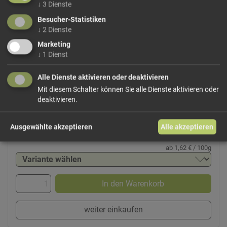
gedacht für klare Brühen, Suppen und zum Abrunden
↓
3
Dienste
herzhafter Gerichte. Die Rezeptur ist klassisch und intensiv,
Besucher-Statistiken
mit pflanzlichem Eiweißextrakt, Fleischauszug und
↓
2
Dienste
Gemüse – praktisch dosierbar für die Alltagsküche.
Marketing
↓
1
Dienst
Zutaten:
Meersalz, Geschmacksverstärker: Mononatriumglutamat,
Alle Dienste aktivieren oder deaktivieren
Brüheextrakt aus pflanzlichen Proteinen aus
Soja
und
Mit diesem Schalter können Sie alle Dienste aktivieren oder
Mais, gehärtetes...
deaktivieren.
mehr Infos +
Ausgewählte akzeptieren
Alle akzeptieren
ab 1,62 € / 100g
In den Warenkorb
weiter einkaufen