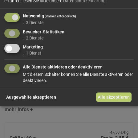
erfahren, lesen Sie bitte unsere
Datenschutzerklärung
.
Notwendig
(immer erforderlich)
↓
3
Dienste
Besucher-Statistiken
↓
2
Dienste
Bauer Rinderbrühwürfel Bio
Marketing
Bio-Brühwürfel mit Fleischanteil aus dem Trentino,
↓
1
Dienst
kombiniert mit pflanzlichen Extrakten und Gemüse aus
kontrolliert biologischem Anbau. Kräftig im Geschmack
Alle Dienste aktivieren oder deaktivieren
und ideal für klare Brühen und herzhafte Gerichte.
Mit diesem Schalter können Sie alle Dienste aktivieren oder
Zutaten:
deaktivieren.
Meersalz, Brüheextrakt aus pflanzlichen Proteinen* (Soja,
Mais), pflanzliche Fette (Sonnenblumenöl*),
Ausgewählte akzeptieren
Alle akzeptieren
Fleischextrakt*, Laktose*, Zucker*, getrocknetes Gemüse...
mehr Infos +
47,50 €/kg