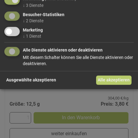
↓
3
Dienste
Besucher-Statistiken
↓
2
Dienste
Marketing
↓
1
Dienst
Schnittlauch gefriergetrocknet Mamsell
Fein geschnittener Schnittlauch, schonend
Alle Dienste aktivieren oder deaktivieren
gefriergetrocknet, wodurch Farbe, Aroma und Frische
Mit diesem Schalter können Sie alle Dienste aktivieren oder
weitgehend erhalten bleiben. Ideal zum Verfeinern von
deaktivieren.
Suppen, Eierspeisen, Saucen oder Kartoffelgerichten –
jederzeit griffbereit.
Ausgewählte akzeptieren
Alle akzeptieren
304,00 €/kg
Größe: 12,5 g
Preis: 3,80 €
In den Warenkorb
weiter einkaufen