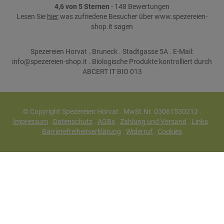
4,6 von 5 Sternen
- 148 Bewertungen
Lesen Sie
hier
was zufriedene Besucher über www.spezereien-
shop.it sagen
Spezereien Horvat . Bruneck . Stadtgasse 5A . E-Mail:
info@spezereien-shop.it . Biologische Produkte kontrolliert durch
ABCERT IT BIO 013
© Copyright Spezereien Horvat . MwSt.Nr. 03061530212 .
Impressum
.
Datenschutz
.
AGBs
.
Zahlung und Versand
.
Links
.
Barrierefreiheitserklärung
.
Widerruf
.
Cookies