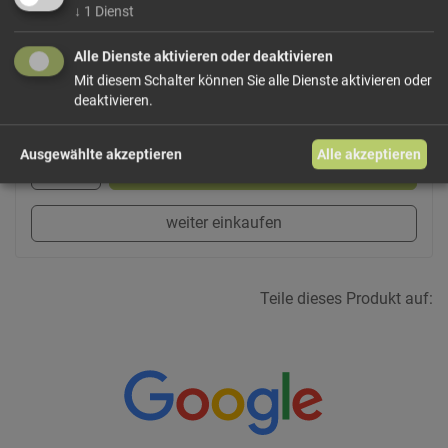
Dieses Produkt führen wir lose.
Wählen Sie Ihre
↓
1
Dienst
Variante!
Alle Dienste aktivieren oder deaktivieren
Mit diesem Schalter können Sie alle Dienste aktivieren oder
deaktivieren.
ab 6,50 € / 100g
Ausgewählte akzeptieren
Alle akzeptieren
In den Warenkorb
weiter einkaufen
Teile dieses Produkt auf: