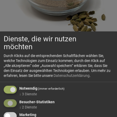
Dienste, die wir nutzen
Cardamom gemahlen
möchten
Grüne Kapseln, warm duftend und edel würzig
Durch Klicks auf die entsprechenden Schaltflächen wählen Sie,
welche Technologien zum Einsatz kommen; durch den Klick auf
„Alle akzeptieren“ oder „Auswahl speichern“ erklären Sie, dass Sie
🗺 Herkunft
den Einsatz der ausgewählten Technologien erlauben.
Um mehr zu
erfahren, lesen Sie bitte unsere
Datenschutzerklärung
.
Cardamom gehört zur Familie der Ingwergewächse und
stammt ursprünglich aus den feucht-warmen Tropen
Notwendig
Südindiens und Sri Lankas. Heute zählt
Guatemala
zu den
(immer erforderlich)
↓
3
Dienste
wichtigsten Anbaugebieten weltweit und ist...
Besucher-Statistiken
mehr Infos +
↓
2
Dienste
Marketing