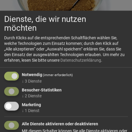
Dienste, die wir nutzen
möchten
Durch Klicks auf die entsprechenden Schaltflächen wählen Sie,
welche Technologien zum Einsatz kommen; durch den Klick auf
Hagebuttenpulver
„Alle akzeptieren“ oder „Auswahl speichern“ erklären Sie, dass Sie
Hochwertiges Hagebuttenpulver, reich an natürlichen
den Einsatz der ausgewählten Technologien erlauben.
Um mehr zu
erfahren, lesen Sie bitte unsere
Datenschutzerklärung
.
Vitaminen und Antioxidantien. Ideal zur Verfeinerung von
Smoothies und Müslis. Einfach genießen!
Notwendig
(immer erforderlich)
↓
3
Dienste
Dieses Produkt führen wir lose, ganz sowie
gemahlen.
Wählen Sie Ihre Variante!
Besucher-Statistiken
↓
2
Dienste
Marketing
↓
1
Dienst
ab 3,50 € / 100g
Alle Dienste aktivieren oder deaktivieren
Mit diesem Schalter können Sie alle Dienste aktivieren oder