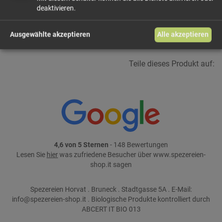
In den Warenkorb
deaktivieren.
weiter einkaufen
Ausgewählte akzeptieren
Alle akzeptieren
Teile dieses Produkt auf:
4,6 von 5 Sternen
- 148 Bewertungen
Lesen Sie
hier
was zufriedene Besucher über www.spezereien-
shop.it sagen
Spezereien Horvat . Bruneck . Stadtgasse 5A . E-Mail:
info@spezereien-shop.it . Biologische Produkte kontrolliert durch
ABCERT IT BIO 013