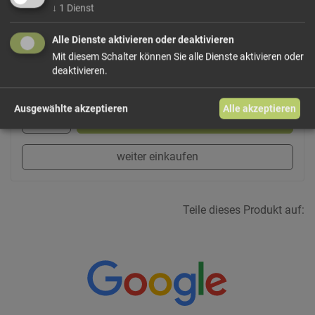
Dieses Produkt führen wir lose.
Wählen Sie Ihre
↓
1
Dienst
Variante!
Alle Dienste aktivieren oder deaktivieren
Mit diesem Schalter können Sie alle Dienste aktivieren oder
deaktivieren.
ab 3,90 € / 100g
Ausgewählte akzeptieren
Alle akzeptieren
In den Warenkorb
weiter einkaufen
Teile dieses Produkt auf: