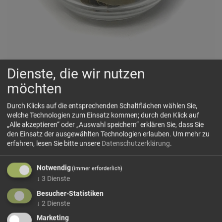
Dienste, die wir nutzen
Lorbeerlaub Bruch
möchten
🍃
Würzig herb, aromatisch tief und langsam entfaltend
Durch Klicks auf die entsprechenden Schaltflächen wählen Sie,
welche Technologien zum Einsatz kommen; durch den Klick auf
„Alle akzeptieren“ oder „Auswahl speichern“ erklären Sie, dass Sie
🗺 Herkunft
den Einsatz der ausgewählten Technologien erlauben.
Um mehr zu
erfahren, lesen Sie bitte unsere
Datenschutzerklärung
.
Lorbeer stammt ursprünglich aus dem Mittelmeerraum und
ist dort seit der Antike als Würz- und Kulturpflanze
Notwendig
verwurzelt. Der immergrüne Lorbeerbaum wächst
(immer erforderlich)
↓
3
Dienste
besonders gut in warmen, sonnigen Regionen...
Besucher-Statistiken
mehr Infos +
↓
2
Dienste
Marketing