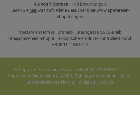
4,6 von 5 Sternen
- 148 Bewertungen
Lesen Sie
hier
was zufriedene Besucher über www.spezereien-
shop.it sagen
Spezereien Horvat . Bruneck . Stadtgasse 5A . E-Mail:
info@spezereien-shop.it . Biologische Produkte kontrolliert durch
ABCERT IT BIO 013
© Copyright Spezereien Horvat . MwSt.Nr. 03061530212 .
Impressum
.
Datenschutz
.
AGBs
.
Zahlung und Versand
.
Links
.
Barrierefreiheitserklärung
.
Widerruf
.
Cookies