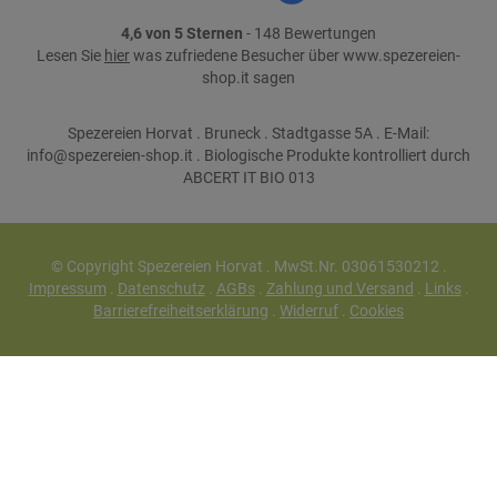
4,6 von 5 Sternen
- 148 Bewertungen
Lesen Sie
hier
was zufriedene Besucher über www.spezereien-
shop.it sagen
Spezereien Horvat . Bruneck . Stadtgasse 5A . E-Mail:
info@spezereien-shop.it . Biologische Produkte kontrolliert durch
ABCERT IT BIO 013
© Copyright Spezereien Horvat . MwSt.Nr. 03061530212 .
Impressum
.
Datenschutz
.
AGBs
.
Zahlung und Versand
.
Links
.
Barrierefreiheitserklärung
.
Widerruf
.
Cookies