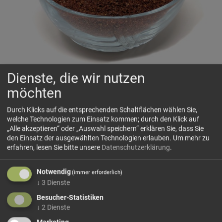
Dienste, die wir nutzen
Sumach-Sommacco
möchten
🌿fein säuerlich, orientalischer Zauber
Durch Klicks auf die entsprechenden Schaltflächen wählen Sie,
welche Technologien zum Einsatz kommen; durch den Klick auf
„Alle akzeptieren“ oder „Auswahl speichern“ erklären Sie, dass Sie
🗺 Herkunft
den Einsatz der ausgewählten Technologien erlauben.
Um mehr zu
Sumach wird traditionell in den sonnigen Regionen des
erfahren, lesen Sie bitte unsere
Datenschutzerklärung
.
östlichen Mittelmeerraums und Vorderasiens kultiviert.
Besonders in der Türkei, im Libanon und im Iran hat dieses
Notwendig
(immer erforderlich)
tiefrote Gewürz eine lange Geschichte als unverzichtbarer
↓
3
Dienste
Bestandteil der Levante-Küche. Die Früchte...
Besucher-Statistiken
mehr Infos +
↓
2
Dienste