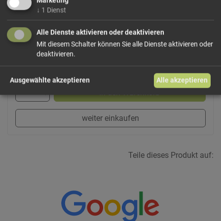
Marketing
Dieses Produkt führen wir lose.
Wählen Sie Ihre
↓
1
Dienst
Variante!
Alle Dienste aktivieren oder deaktivieren
Mit diesem Schalter können Sie alle Dienste aktivieren oder
deaktivieren.
ab 5,50 € / 100g
Ausgewählte akzeptieren
Alle akzeptieren
In den Warenkorb
weiter einkaufen
Teile dieses Produkt auf: