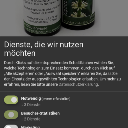
Dienste, die wir nutzen
Ackerschachtelhalm-Zinnkraut
möchten
Prettauer Kräuterwiese
Kräuter: Ackerschachtelhalm
Durch Klicks auf die entsprechenden Schaltflächen wählen Sie,
welche Technologien zum Einsatz kommen; durch den Klick auf
Zu den wichtigsten Inhaltsstoffen des
„Alle akzeptieren“ oder „Auswahl speichern“ erklären Sie, dass Sie
Ackerschachtelhalms zählen Kieselsäure, Flavonoide,
den Einsatz der ausgewählten Technologien erlauben.
Um mehr zu
Phenolsäuren, Phytosterine und Mineralstoffe.
erfahren, lesen Sie bitte unsere
Datenschutzerklärung
.
Besonders hervorzuheben ist der hohe Gehalt von
Notwendig
(immer erforderlich)
Kieselsäure, die einen hohen Anteil an Silicium enthält. Der
↓
3
Dienste
Naturstoff soll dem Körper zudem bei der Herstellung
Besucher-Statistiken
schöner, kraftvoller Haare und Nägel unterstützen.
↓
2
Dienste
Marketing