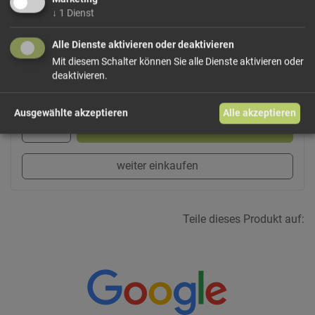
30 Tropfen täglich 3 Wochen lang in ein halbes Glas
↓
1
Dienst
Wasser geben und trinken. Inhaltstoffe: Alcool 95%,
Equisetum arvense
Alle Dienste aktivieren oder deaktivieren
Mit diesem Schalter können Sie alle Dienste aktivieren oder
deaktivieren.
416,67 €/l
Größe: 30 ml
Preis: 12,50 €
Ausgewählte akzeptieren
Alle akzeptieren
In den Warenkorb
weiter einkaufen
Teile dieses Produkt auf: