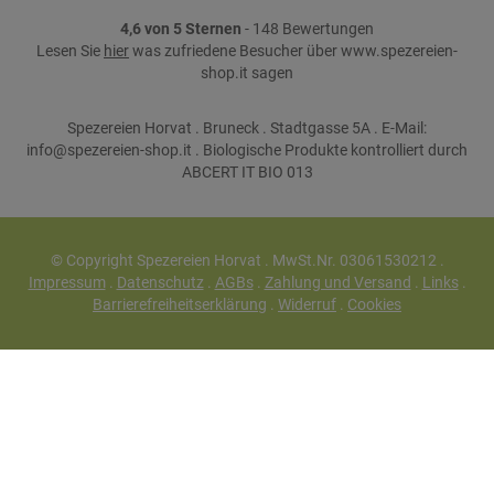
4,6 von 5 Sternen
- 148 Bewertungen
Lesen Sie
hier
was zufriedene Besucher über www.spezereien-
shop.it sagen
Spezereien Horvat . Bruneck . Stadtgasse 5A . E-Mail:
info@spezereien-shop.it . Biologische Produkte kontrolliert durch
ABCERT IT BIO 013
© Copyright Spezereien Horvat . MwSt.Nr. 03061530212 .
Impressum
.
Datenschutz
.
AGBs
.
Zahlung und Versand
.
Links
.
Barrierefreiheitserklärung
.
Widerruf
.
Cookies