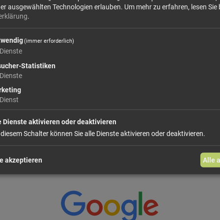
Inhaltstoffe: Alcool 95%, urtica dioica
der ausgewählten Technologien erlauben.
Um mehr zu erfahren, lesen Sie 
erklärung
.
twendig
(immer erforderlich)
416
Dienste
Größe: 30 ml
Preis: 1
ucher-Statistiken
Dienste
In den Warenkorb
keting
Dienst
weiter einkaufen
e Dienste aktivieren oder deaktivieren
 diesem Schalter können Sie alle Dienste aktivieren oder deaktivieren.
e akzeptieren
Alle 