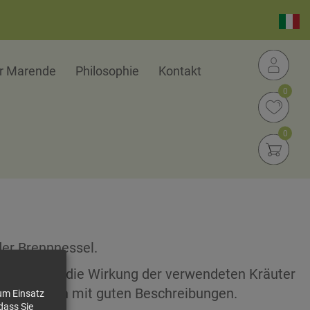
er Marende
Philosophie
Kontakt
0
0
er Brennnessel.
sagen über die Wirkung der verwendeten Kräuter
iöse Quellen mit guten Beschreibungen.
zum Einsatz
dass Sie