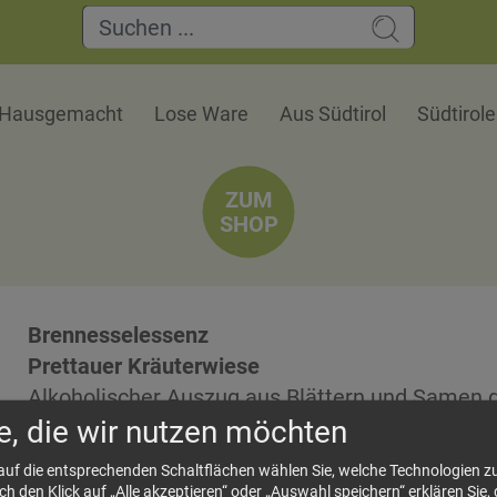
Hausgemacht
Lose Ware
Aus Südtirol
Südtirol
ZUM
SHOP
Brennesselessenz
Prettauer Kräuterwiese
Alkoholischer Auszug aus Blättern und Samen d
e, die wir nutzen möchten
Leider dürfen wir in diesem Rahmen keine Aus
machen- im Internet finden sich zahlreiche ser
 auf die entsprechenden Schaltflächen wählen Sie, welche Technologien 
 den Klick auf „Alle akzeptieren“ oder „Auswahl speichern“ erklären Sie, 