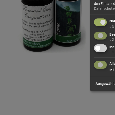
den Einsatz 
Datenschutz
No
↓
3
Bes
↓
2
Mar
↓
1
All
Mit
Ausgewählt