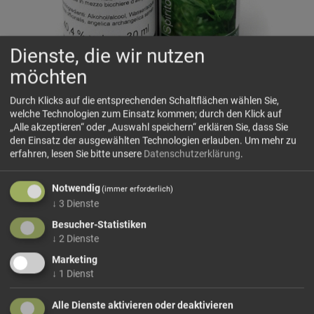
Dienste, die wir nutzen
möchten
Durch Klicks auf die entsprechenden Schaltflächen wählen Sie,
welche Technologien zum Einsatz kommen; durch den Klick auf
Melissenessenz
„Alle akzeptieren“ oder „Auswahl speichern“ erklären Sie, dass Sie
Prettauer Kräuterwiese
den Einsatz der ausgewählten Technologien erlauben.
Um mehr zu
Alkoholischer Auszug mit Zitronenmelisse, Engelwurz und
erfahren, lesen Sie bitte unsere
Datenschutzerklärung
.
verschiedenen Kräutern.
Sehr hilfreich für eine erholsame Nachtruhe.
Notwendig
(immer erforderlich)
30 Tropfen in ein halbes Glas Wasser.
↓
3
Dienste
Inhaltstoffe: Alcool 95%, melissa officinalis, angelica
Besucher-Statistiken
↓
2
Dienste
archangelica, Gewürze
Marketing
↓
1
Dienst
416,67 €/l
Größe: 30 ml
Preis: 12,50 €
Alle Dienste aktivieren oder deaktivieren