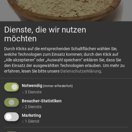
Dienste, die wir nutzen
möchten
Hefeflocken
Durch Klicks auf die entsprechenden Schaltflächen wählen Sie,
welche Technologien zum Einsatz kommen; durch den Klick auf
Hefeflocken sind inaktive Nährhefe mit angenehm nussig-
„Alle akzeptieren“ oder „Auswahl speichern“ erklären Sie, dass Sie
würzigem Geschmack und eine geschätzte Zutat der
den Einsatz der ausgewählten Technologien erlauben.
Um mehr zu
pflanzlichen Küche. Sie werden häufig zur
erfahren, lesen Sie bitte unsere
Datenschutzerklärung
.
geschmacklichen Verfeinerung von Pasta, Salaten oder
Gemüsegerichten verwendet.
Notwendig
(immer erforderlich)
Von Natur aus reich an pflanzlichem Eiweiß sowie B-
↓
3
Dienste
Vitaminen eignen sie sich besonders für eine bewusste,
Besucher-Statistiken
vegetarische oder vegane...
↓
2
Dienste
mehr Infos +
Marketing
↓
1
Dienst