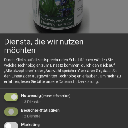
Dienste, die wir nutzen
Spitzwegerich-Ysop
möchten
Prettauer Kräuterwiese
IT-BIO-013
Durch Klicks auf die entsprechenden Schaltflächen wählen Sie,
welche Technologien zum Einsatz kommen; durch den Klick auf
Wirksamer Sirup für die kalte Jahreszeit, besonders auch
„Alle akzeptieren“ oder „Auswahl speichern“ erklären Sie, dass Sie
für Kinder geeignet mit Spitzwegerich, Ysop und anderen
den Einsatz der ausgewählten Technologien erlauben.
Um mehr zu
Bergkräutern.
erfahren, lesen Sie bitte unsere
Datenschutzerklärung
.
Leider dürfen wir in diesem Rahmen keine Aussagen
über die Wirkung der verwendeten Kräuter machen- im
Notwendig
(immer erforderlich)
Internet finden sich zahlreiche seriöse Quellen mit guten
↓
3
Dienste
Beschreibungen.
Besucher-Statistiken
↓
2
Dienste
z.B.
hier
oder
hier
Marketing