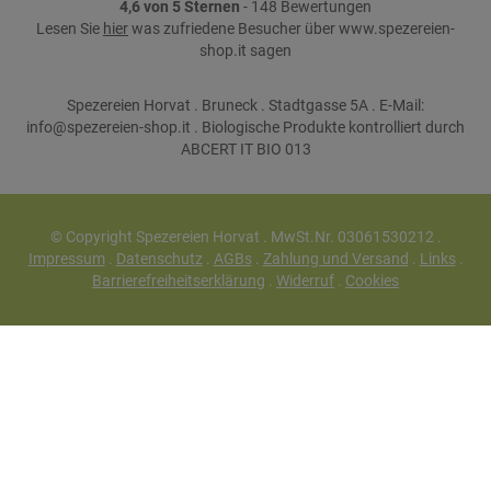
4,6 von 5 Sternen
- 148 Bewertungen
Lesen Sie
hier
was zufriedene Besucher über www.spezereien-
shop.it sagen
Spezereien Horvat . Bruneck . Stadtgasse 5A . E-Mail:
info@spezereien-shop.it . Biologische Produkte kontrolliert durch
ABCERT IT BIO 013
© Copyright Spezereien Horvat . MwSt.Nr. 03061530212 .
Impressum
.
Datenschutz
.
AGBs
.
Zahlung und Versand
.
Links
.
Barrierefreiheitserklärung
.
Widerruf
.
Cookies