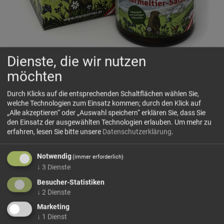
Dienste, die wir nutzen
möchten
Murmeltiersalbe
Bringt eine wohltuende Erleichterung bei
Durch Klicks auf die entsprechenden Schaltflächen wählen Sie,
welche Technologien zum Einsatz kommen; durch den Klick auf
Überbeanspruchung von Muskeln und Gelenken.
„Alle akzeptieren“ oder „Auswahl speichern“ erklären Sie, dass Sie
Das Murmeltier spielt in unseren Breiten schon seit langer
den Einsatz der ausgewählten Technologien erlauben.
Um mehr zu
Zeit eine bedeutende Rolle. Das Fett der Murmeltiere wird
erfahren, lesen Sie bitte unsere
Datenschutzerklärung
.
wegen seiner physikalisch-chemischen Eigenschaften
sowohl als Heimmittel als auch als volkstümliches
Notwendig
(immer erforderlich)
Kosmetikmittel geschätzt.
↓
3
Dienste
Besucher-Statistiken
Jahrhunderte alten Überlieferungen zufolge ist das
↓
2
Dienste
Murmeltier-Öl ein bewährtes Einreibungsmittel,...
Marketing
mehr Infos +
↓
1
Dienst