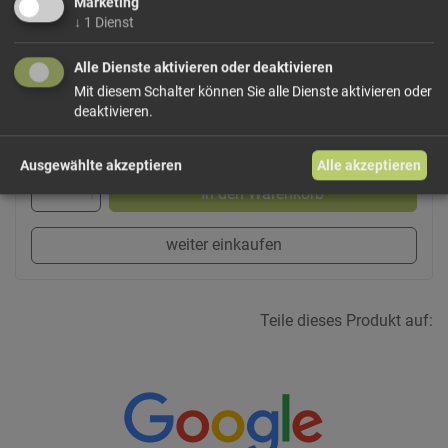
Marketing
↓
1
Dienst
Dieses Produkt führen wir lose.
Wählen Sie Ihre
Variante!
Alle Dienste aktivieren oder deaktivieren
Mit diesem Schalter können Sie alle Dienste aktivieren oder
deaktivieren.
ab 0,74 € / 100g
Ausgewählte akzeptieren
Alle akzeptieren
In den Warenkorb
weiter einkaufen
Teile dieses Produkt auf: