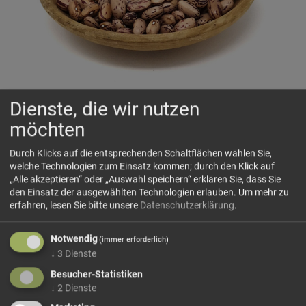
Dienste, die wir nutzen
Bohnen Borlotto Lamon
möchten
Groß, marmoriert und cremig-nussig
Durch Klicks auf die entsprechenden Schaltflächen wählen Sie,
welche Technologien zum Einsatz kommen; durch den Klick auf
„Alle akzeptieren“ oder „Auswahl speichern“ erklären Sie, dass Sie
🗺 Herkunft
den Einsatz der ausgewählten Technologien erlauben.
Um mehr zu
Borlotto Lamon ist eine besonders geschätzte Borlotto-
erfahren, lesen Sie bitte unsere
Datenschutzerklärung
.
Bohnensorte mit Ursprung im norditalienischen Alpenraum
rund um
Lamon
in Venetien. Typisch sind die großen,
Notwendig
(immer erforderlich)
hellen Bohnen mit rotbrauner Marmorierung und ihr feiner,
↓
3
Dienste
cremig-nussiger...
Besucher-Statistiken
mehr Infos +
↓
2
Dienste