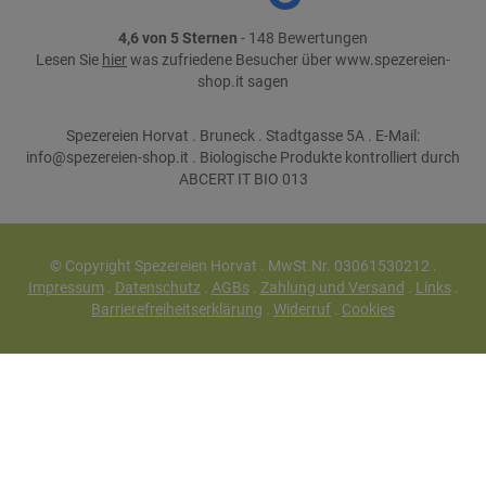
4,6 von 5 Sternen
- 148 Bewertungen
Lesen Sie
hier
was zufriedene Besucher über www.spezereien-
shop.it sagen
Spezereien Horvat . Bruneck . Stadtgasse 5A . E-Mail:
info@spezereien-shop.it . Biologische Produkte kontrolliert durch
ABCERT IT BIO 013
© Copyright Spezereien Horvat . MwSt.Nr. 03061530212 .
Impressum
.
Datenschutz
.
AGBs
.
Zahlung und Versand
.
Links
.
Barrierefreiheitserklärung
.
Widerruf
.
Cookies