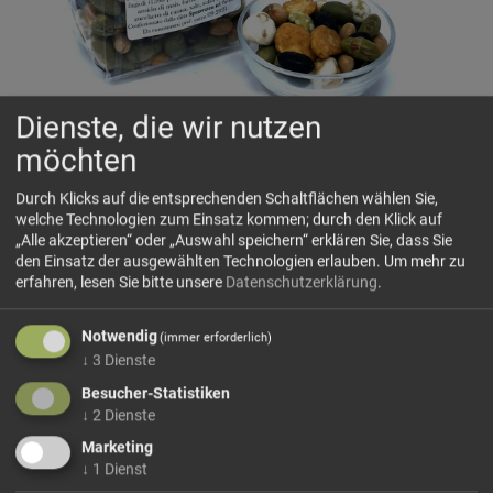
Dienste, die wir nutzen
möchten
Bohnen-Erbsen Mix
Durch Klicks auf die entsprechenden Schaltflächen wählen Sie,
Knusprig gerösteter und gesalzener Mix aus
Sojabohnen
,
welche Technologien zum Einsatz kommen; durch den Klick auf
Bohnen und Erbsen mit herzhaft-würzigem Charakter –
„Alle akzeptieren“ oder „Auswahl speichern“ erklären Sie, dass Sie
eine spannende Alternative zu klassischen Chips. Durch
den Einsatz der ausgewählten Technologien erlauben.
Um mehr zu
den hohen Anteil an Hülsenfrüchten ist die Mischung
erfahren, lesen Sie bitte unsere
Datenschutzerklärung
.
ballaststoffreich
und eine
Proteinquelle
; außerdem liefert
sie
Magnesium, Phosphor und Eisen
. So verbindet...
Notwendig
(immer erforderlich)
↓
3
Dienste
mehr Infos +
Besucher-Statistiken
↓
2
Dienste
Dieses Produkt führen wir lose.
Wählen Sie Ihre
Variante!
Marketing
↓
1
Dienst