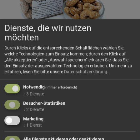
Dienste, die wir nutzen
möchten
Durch Klicks auf die entsprechenden Schaltflächen wählen Sie,
Cashewkerne Wasabi-Art
welche Technologien zum Einsatz kommen; durch den Klick auf
Knackige
Cashewkerne
mit würzig-scharfer Wasabi-Note
„Alle akzeptieren“ oder „Auswahl speichern“ erklären Sie, dass Sie
und feinem Meerrettichcharakter – ein intensiver Snack mit
den Einsatz der ausgewählten Technologien erlauben.
Um mehr zu
angenehmer Schärfe und nussigem Biss. Ideal als pikanter
erfahren, lesen Sie bitte unsere
Datenschutzerklärung
.
Aperitif-Snack oder als würziger Kontrast in Snackschalen
und Asia-inspirierten Mischungen.
Notwendig
(immer erforderlich)
↓
3
Dienste
Zutaten:
Cashewkerne
(94%), Salz,
Erdnussöl
,
Besucher-Statistiken
Kartoffelmehl
, Kren, Zucker, Glutamat, Säuerungsmittel:
↓
2
Dienste
Zitronensäure, Natürliches Aroma.
Marketing
↓
1
Dienst
24,50 €/kg
Alle Dienste aktivieren oder deaktivieren