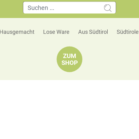
Hausgemacht
Lose Ware
Aus Südtirol
Südtirol
ZUM
SHOP
Royal Honney-Mix
Eine edle Mischung aus
Cashewnüssen
,
Mande
Haselnüssen
, fein umhüllt von Zucker und Hon
Süße macht diese Mischung zu einer besonders
zum Aperitif oder als feine Nascherei.