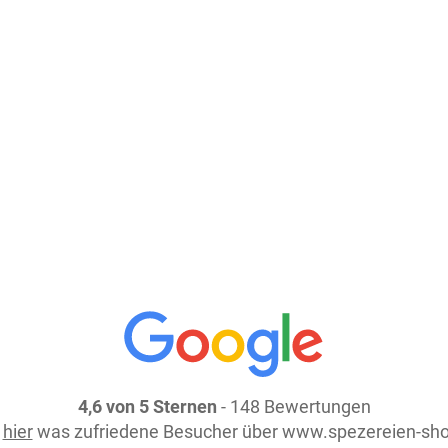
28,
Größe: 150 g
Preis: 
In den Warenkorb
weiter einkaufen
4,6 von 5 Sternen
- 148 Bewertungen
e
hier
was zufriedene Besucher über www.spezereien-sho