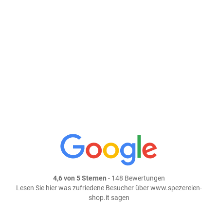
ab 2,00 € / 100g
In den Warenkorb
weiter einkaufen
Teile dieses Produkt auf:
4,6 von 5 Sternen
- 148 Bewertungen
Lesen Sie
hier
was zufriedene Besucher über www.spezereien-
shop.it sagen