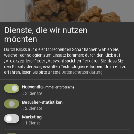
Dienste, die wir nutzen
möchten
Erdnuss-Karamell-Hügel
Durch Klicks auf die entsprechenden Schaltflächen wählen Sie,
welche Technologien zum Einsatz kommen; durch den Klick auf
🌡️ Bei heißen Temperaturen von über 25°C können wir leider
„Alle akzeptieren“ oder „Auswahl speichern“ erklären Sie, dass Sie
keine Garantie geben, dass die Produkte auf dem
den Einsatz der ausgewählten Technologien erlauben.
Um mehr zu
Versandweg unversehrt bleiben und nicht geschmolzen bei
erfahren, lesen Sie bitte unsere
Datenschutzerklärung
.
Ihnen ankommen.
Notwendig
(immer erforderlich)
Erdnüsse mit Karamellschokolade und Meersalz (40 %
↓
3
Dienste
Karamellschokolade, 60 % Erdnüsse, 0,25 % Meersalz)
Besucher-Statistiken
Zutaten:
Erdnüsse
60 %,...
↓
2
Dienste
mehr Infos +
Marketing
↓
1
Dienst