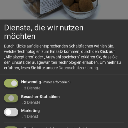
Dienste, die wir nutzen
möchten
Durch Klicks auf die entsprechenden Schaltflächen wählen Sie,
Haselnüsse schokoliert mit Zimt
welche Technologien zum Einsatz kommen; durch den Klick auf
🌡️ Bei heißen Temperaturen von über 25°C können wir leider
„Alle akzeptieren“ oder „Auswahl speichern“ erklären Sie, dass Sie
keine Garantie geben, dass die Produkte auf dem
den Einsatz der ausgewählten Technologien erlauben.
Um mehr zu
Versandweg unversehrt bleiben und nicht geschmolzen bei
erfahren, lesen Sie bitte unsere
Datenschutzerklärung
.
Ihnen ankommen.
Notwendig
(immer erforderlich)
Fein geröstete
Haselnüsse
treffen auf zart schmelzende
↓
3
Dienste
Schokolade und eine warme Note von Zimt. So entsteht
Besucher-Statistiken
eine harmonische Nascherei mit nussigem Biss...
↓
2
Dienste
mehr Infos +
Marketing
↓
1
Dienst