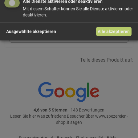
24,50 €/kg
Alle Dienste aktivieren oder deaktivieren
Größe: 200 g
Preis: 4,90 €
Mit diesem Schalter können Sie alle Dienste aktivieren oder
deaktivieren.
In den Warenkorb
Ausgewählte akzeptieren
Alle akzeptieren
weiter einkaufen
Teile dieses Produkt auf:
4,6 von 5 Sternen
- 148 Bewertungen
Lesen Sie
hier
was zufriedene Besucher über www.spezereien-
shop.it sagen
Spezereien Horvat . Bruneck . Stadtgasse 5A . E-Mail: