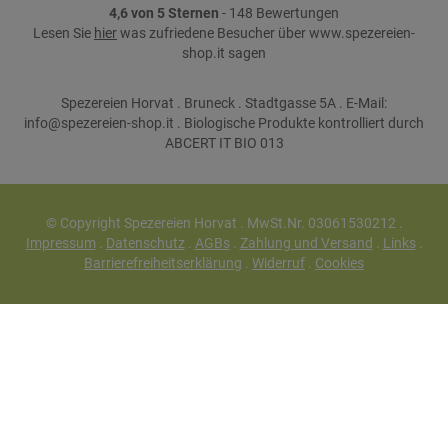
4,6 von 5 Sternen
- 148 Bewertungen
Lesen Sie
hier
was zufriedene Besucher über www.spezereien-
shop.it sagen
Spezereien Horvat . Bruneck . Stadtgasse 5A . E-Mail:
info@spezereien-shop.it . Biologische Produkte kontrolliert durch
ABCERT IT BIO 013
© Copyright Spezereien Horvat . MwSt.Nr. 03061530212 .
Impressum
.
Datenschutz
.
AGBs
.
Zahlung und Versand
.
Links
.
Barrierefreiheitserklärung
.
Widerruf
.
Cookies