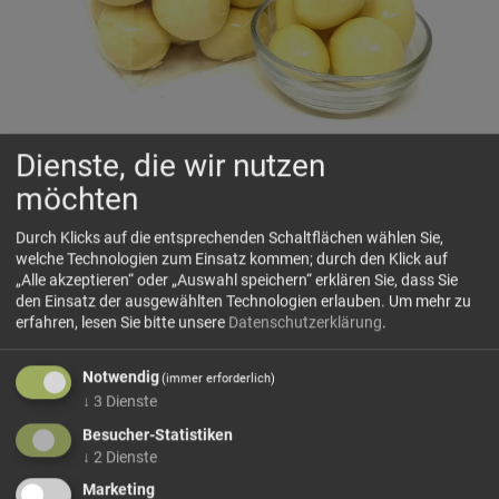
Dienste, die wir nutzen
Himbeeren in weißer Schokolade
möchten
🌡️ Bei heißen Temperaturen von über 25°C können wir leider
keine Garantie geben, dass die Produkte auf dem
Durch Klicks auf die entsprechenden Schaltflächen wählen Sie,
Versandweg unversehrt bleiben und nicht geschmolzen bei
welche Technologien zum Einsatz kommen; durch den Klick auf
Ihnen ankommen.
„Alle akzeptieren“ oder „Auswahl speichern“ erklären Sie, dass Sie
den Einsatz der ausgewählten Technologien erlauben.
Um mehr zu
erfahren, lesen Sie bitte unsere
Datenschutzerklärung
.
Knusprige gefriergetrocknete
Himbeeren
umhüllt von
milder Joghurtschokolade – fruchtig, cremig und
Notwendig
angenehm süß. Durch die Verbindung aus frischer
(immer erforderlich)
↓
3
Dienste
Himbeernote und zarter Schokolade...
Besucher-Statistiken
mehr Infos +
↓
2
Dienste
Marketing