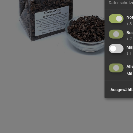
Datenschutz
No
↓
3
Bes
↓
2
Mar
↓
1
All
Mit
Ausgewählt