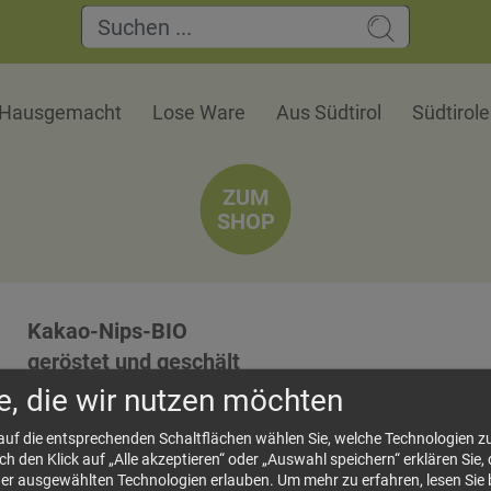
Hausgemacht
Lose Ware
Aus Südtirol
Südtirol
ZUM
SHOP
Kakao-Nips-BIO
geröstet und geschält
Kakaonibs sind geröstete, geschälte und gebr
e, die wir nutzen möchten
Gebäck oder Desserts einen feinherben Geschm
 auf die entsprechenden Schaltflächen wählen Sie, welche Technologien 
knackigen Genuss.
 den Klick auf „Alle akzeptieren“ oder „Auswahl speichern“ erklären Sie, 
der ausgewählten Technologien erlauben.
Um mehr zu erfahren, lesen Sie 