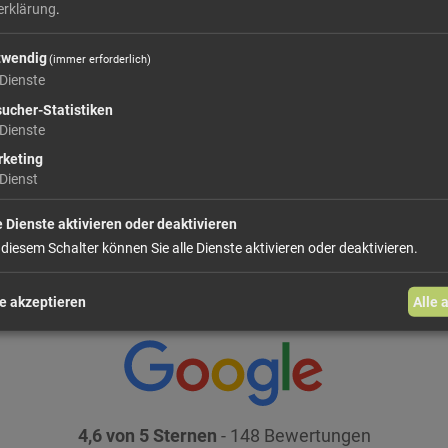
erklärung
.
44,
twendig
(immer erforderlich)
Größe: 100 g
Preis: 
Dienste
ucher-Statistiken
In den Warenkorb
Dienste
keting
weiter einkaufen
Dienst
e Dienste aktivieren oder deaktivieren
 diesem Schalter können Sie alle Dienste aktivieren oder deaktivieren.
e akzeptieren
Alle 
4,6 von 5 Sternen
- 148 Bewertungen