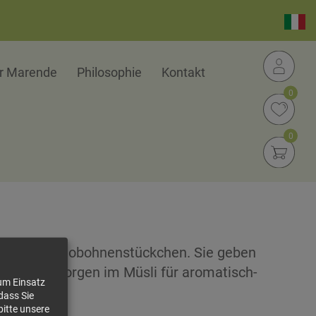
er Marende
Philosophie
Kontakt
0
0
ochene Kakaobohnenstückchen. Sie geben
ack und sorgen im Müsli für aromatisch-
zum Einsatz
dass Sie
bitte unsere