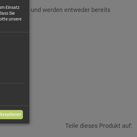
zum Einsatz
turprodukte und werden entweder bereits
dass Sie
bitte unsere
 / 100g
akzeptieren
Teile dieses Produkt auf: