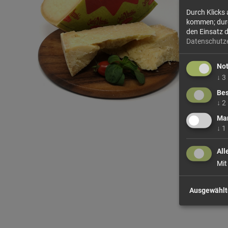
Durch Klicks
kommen; durch
den Einsatz 
Datenschutz
No
↓
3
Bes
↓
2
Mar
↓
1
All
Mit
Ausgewählt