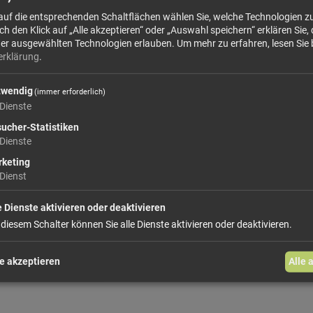
 auf die entsprechenden Schaltflächen wählen Sie, welche Technologien 
Unsere Speck-, Käse- und Wurststücke sind Na
 den Klick auf „Alle akzeptieren“ oder „Auswahl speichern“ erklären Sie, 
vakuumiert vom Produzenten...
der ausgewählten Technologien erlauben.
Um mehr zu erfahren, lesen Sie 
erklärung
.
mehr Infos +
twendig
(immer erforderlich)
Dienste
ab 2,19 €
ucher-Statistiken
Dienste
keting
Dienst
In den Warenkorb
e Dienste aktivieren oder deaktivieren
 diesem Schalter können Sie alle Dienste aktivieren oder deaktivieren.
weiter einkaufen
e akzeptieren
Alle 