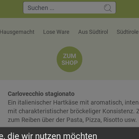
Hausgemacht
Lose Ware
Aus Südtirol
Südtirol
ZUM
SHOP
Carlovecchio stagionato
Ein italienischer Hartkäse mit aromatisch, inte
mit charakteristischer bröckeliger Konsistenz.
zum Reiben über der Pasta, Pizza, Risotto usw.
Vom Geschmack kräftiger als der kassische Gr
e, die wir nutzen möchten