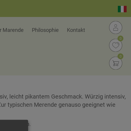
er Marende
Philosophie
Kontakt
0
0
nsiv, leicht pikantem Geschmack. Würzig intensiv,
 Zur typischen Merende genauso geeignet wie
ana Padano.