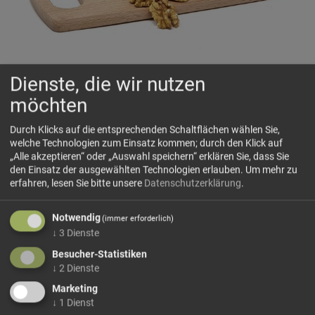
Dienste, die wir nutzen
möchten
"Pane" Käse aus Heumilch
Durch Klicks auf die entsprechenden Schaltflächen wählen Sie,
Ganze Form(min.600-700g) oder Halbe Form(min.300-
welche Technologien zum Einsatz kommen; durch den Klick auf
350g)
„Alle akzeptieren“ oder „Auswahl speichern“ erklären Sie, dass Sie
🌿 Sanft gewürzt, mild im Genuss
den Einsatz der ausgewählten Technologien erlauben.
Um mehr zu
erfahren, lesen Sie bitte unsere
Datenschutzerklärung
.
🗺 Herkunft
Der Schnittkäse Pane stammt von der Sennerei Drei Zinnen
Notwendig
im Hochpustertal bei Toblach (Südtirol) und wird aus
(immer erforderlich)
↓
3
Dienste
naturreiner Heumilch g.t.S. gefertigt. Der Pane ist ein
süßlich milder Schnittkäse mit geschmeidig weicher
Besucher-Statistiken
Konsistenz...
↓
2
Dienste
Marketing
mehr Infos +
↓
1
Dienst