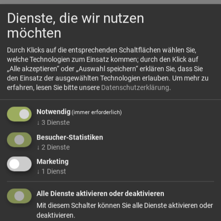
Dienste, die wir nutzen
möchten
Pfefferkäse Burgeiser Sennerei
🌿
Pfefferpoesie im Käseteig – würzig, mild, überraschend
🗺 Herkunft
Durch Klicks auf die entsprechenden Schaltflächen wählen Sie,
welche Technologien zum Einsatz kommen; durch den Klick auf
Der Pfefferkäse stammt aus der traditionsreichen Sennerei
„Alle akzeptieren“ oder „Auswahl speichern“ erklären Sie, dass Sie
Algund in Südtirol. Dort wird frische Heumilch von
den Einsatz der ausgewählten Technologien erlauben.
Um mehr zu
regionalen Bauernhöfen verarbeitet – unter Bioland-
erfahren, lesen Sie bitte unsere
Datenschutzerklärung
.
Richtlinien und mit handwerklicher Hingabe. Das
Alpenklima, die kräuterreiche Fütterung und die...
Notwendig
(immer erforderlich)
↓
3
Dienste
mehr Infos +
Besucher-Statistiken
↓
2
Dienste
Marketing
25,00 €/kg
↓
1
Dienst
Größe: ca. 300 g
Preis: 7,50 €
Alle Dienste aktivieren oder deaktivieren
In den Warenkorb
Mit diesem Schalter können Sie alle Dienste aktivieren oder
deaktivieren.
weiter einkaufen