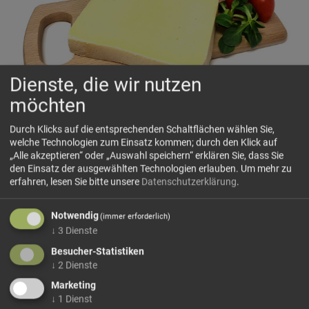
Dienste, die wir nutzen
möchten
Toblacher Stangenkäse
Der Toblacher Stangenkäse ist ein halbfester
Durch Klicks auf die entsprechenden Schaltflächen wählen Sie,
welche Technologien zum Einsatz kommen; durch den Klick auf
Schnittkäse,das traditionsreichste und bekannteste Produkt
„Alle akzeptieren“ oder „Auswahl speichern“ erklären Sie, dass Sie
der Sennerei Drei Zinnen. Dieser mild- säuerliche
den Einsatz der ausgewählten Technologien erlauben.
Um mehr zu
Schnittkäse hat einen eigenen, typischen Geschmack und
erfahren, lesen Sie bitte unsere
Datenschutzerklärung
.
eine erbsengroße Lochung. Der Teig ist zart, leicht
schmelzend jedoch schnittfest. Dank seiner Einzigartigkeit
Notwendig
(immer erforderlich)
hat diese Sorte sehr viele Liebhaber.
↓
3
Dienste
Milchherkunft: Südtirol, Hochpustertal
Besucher-Statistiken
↓
2
Dienste
Unsere Speck-, Käse-...
Marketing
mehr Infos +
↓
1
Dienst