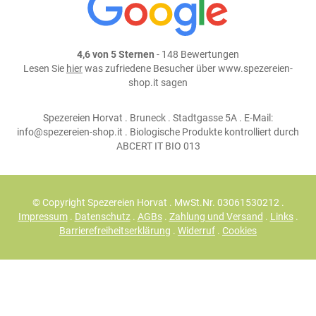
4,6 von 5 Sternen
- 148 Bewertungen
Lesen Sie
hier
was zufriedene Besucher über www.spezereien-
shop.it sagen
Spezereien Horvat . Bruneck . Stadtgasse 5A . E-Mail:
info@spezereien-shop.it . Biologische Produkte kontrolliert durch
ABCERT IT BIO 013
© Copyright Spezereien Horvat . MwSt.Nr. 03061530212 .
Impressum
.
Datenschutz
.
AGBs
.
Zahlung und Versand
.
Links
.
Barrierefreiheitserklärung
.
Widerruf
.
Cookies