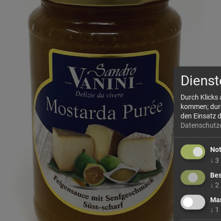
Dienst
Durch Klicks
kommen; durch
den Einsatz 
Datenschutz
No
↓
3
Bes
↓
2
Mar
↓
1