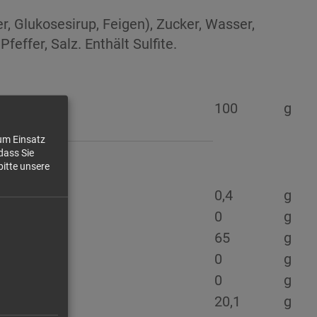
r, Glukosesirup, Feigen), Zucker, Wasser,
feffer, Salz. Enthält Sulfite.
100
g
zum Einsatz
dass Sie
bitte unsere
0,4
g
0
g
65
g
0
g
0
g
20,1
g