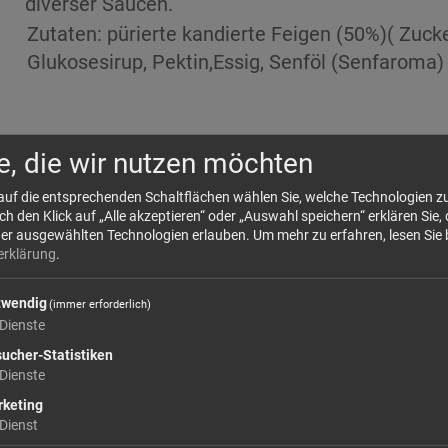
diverser Saucen.
Zutaten: pürierte kandierte Feigen (50%)( Zucke
Glukosesirup, Pektin,Essig, Senföl (Senfaroma) P
Durchschnittliche Nährwerte auf
e, die wir nutzen möchten
 auf die entsprechenden Schaltflächen wählen Sie, welche Technologien 
 den Klick auf „Alle akzeptieren“ oder „Auswahl speichern“ erklären Sie, 
der ausgewählten Technologien erlauben.
Um mehr zu erfahren, lesen Sie 
Energie 268 kcal/ 1126kj
erklärung
.
Fett
davon gesättigte Fettsäuren
twendig
(immer erforderlich)
Dienste
Kohlenhydrate
ucher-Statistiken
davon Zucker
Dienste
Ballaststoffe
keting
Eiweiß
Dienst