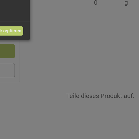
0
g
33 €/kg
akzeptieren
9,65 €
Teile dieses Produkt auf: