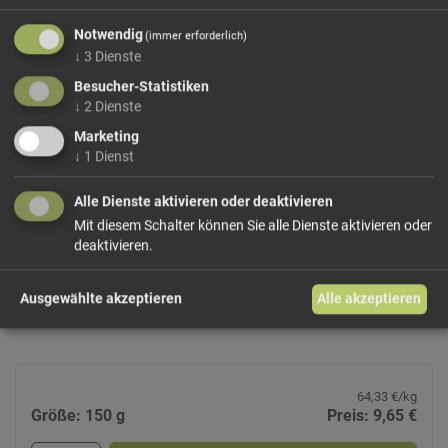
Zutaten: pürierte kandierte Feigen (55%)(
Notwendig
(immer erforderlich)
Zucker, Glukosesirup, Feigen), Zucker, Wasser,
↓
3
Dienste
Glukosesirup, Feigenzubereitung (6%: Feigen,Zucker),
konzentrierter Fruchtfärbesaft, natürliches Feigenaroma,
Besucher-Statistiken
Senföl(Senfaroma), Pektin, Essig, Senföl (Senfaroma).
↓
2
Dienste
Nährwerte je 100 Gramm:
Marketing
Brennwert [KJ]
~ 1.155 kj
↓
1
Dienst
Brennwert [kcal]
~ 275 kkal
Kohlenhydrate gesamt
~ 68 g
Alle Dienste aktivieren oder deaktivieren
Kohlenhydrate, davon Zucker
0
Mit diesem Schalter können Sie alle Dienste aktivieren oder
deaktivieren.
Fett gesamt [g]
~ 0,3 g
Fett, davon ges. Fettsäuren [g]
0
Eiweiß [g]
< 0,2 g
Ausgewählte akzeptieren
Alle akzeptieren
Salz
0
64,33 €/kg
Größe: 150 g
Preis: 9,65 €