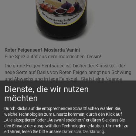
Roter Feigensenf-Mostarda Vanini
Eine Spezialität aus dem malerischen Tessin!
Die grüne Feigen Senfsauce ist bisher der Klassiker - die
neue Sorte auf Basis von Roten Feigen bringt nun Schwung
und Abwechslung in jede Feinkost. Sie ist eine Nuance
süßer als die grüne Feige Senfsauce und mit der roten
Dienste, die wir nutzen
kräftigen Farbe ein schöner Kontrast zu jedem Käse.
möchten
Die rassige, süss-scharfe Rote Feigen-Senfsauce passt
aber auch wunderbar zu Wildgerichten sowie zum
Durch Klicks auf die entsprechenden Schaltflächen wählen Sie,
welche Technologien zum Einsatz kommen; durch den Klick auf
klassischen Braten.Mit geschlagenem Obers verrührt
„Alle akzeptieren“ oder „Auswahl speichern“ erklären Sie, dass Sie
begleitet die Rote Feigen-Senfsauceaber ebenso
den Einsatz der ausgewählten Technologien erlauben.
Um mehr zu
auserwählte Fischsorten wie geräucherte Forelle oder
erfahren, lesen Sie bitte unsere
Datenschutzerklärung
.
Butterfisch perfekt.