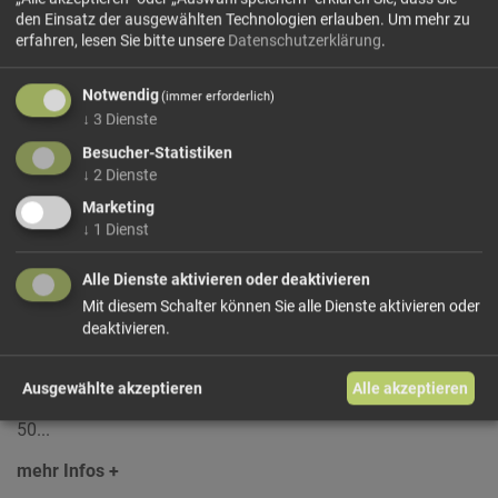
den Einsatz der ausgewählten Technologien erlauben.
Um mehr zu
erfahren, lesen Sie bitte unsere
Datenschutzerklärung
.
Notwendig
(immer erforderlich)
↓
3
Dienste
Heuschnaps 'FARMAT'
Besucher-Statistiken
Handcrafted in Antholz
↓
2
Dienste
Das einzigartige Aroma der akribisch ausgewählten wilden
Marketing
↓
1
Dienst
Kräuter und Blumen, angesetzt in bestem Kornbrand,
katapultiert alle Feinschmecker auf eine frisch gemähte
Bergwiese.
Alle Dienste aktivieren oder deaktivieren
Mit diesem Schalter können Sie alle Dienste aktivieren oder
Ernte
: auf ca. 1.600 Metern auf den artenreichsten Berg-
deaktivieren.
und Almwiesen, getrocknet in der alpinen Sommersonne
Geschmack:
getrocknete Gräser und Blumen, schlanker,
Ausgewählte akzeptieren
Alle akzeptieren
aromatischer Körper
50...
mehr Infos +