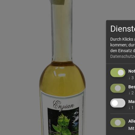
Dienst
Durch Klicks
kommen; durch
den Einsatz 
Datenschutz
No
↓
3
Bes
↓
2
Mar
↓
1
All
Mit