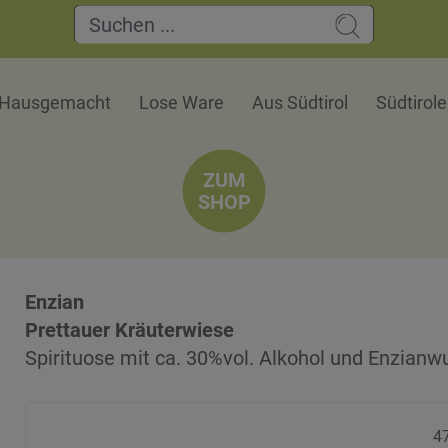
Hausgemacht
Lose Ware
Aus Südtirol
Südtirol
ZUM
SHOP
Enzian
Prettauer Kräuterwiese
Spirituose mit ca. 30%vol. Alkohol und Enzianwu
47