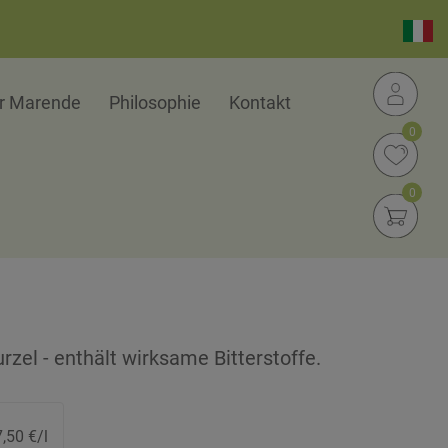
er Marende
Philosophie
Kontakt
0
0
rzel - enthält wirksame Bitterstoffe.
,50 €/l