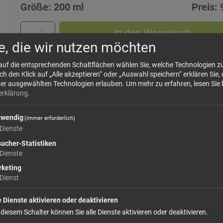
Größe: 200 ml
Preis: 
In den Warenkorb
e, die wir nutzen möchten
weiter einkaufen
 auf die entsprechenden Schaltflächen wählen Sie, welche Technologien 
 den Klick auf „Alle akzeptieren“ oder „Auswahl speichern“ erklären Sie, 
der ausgewählten Technologien erlauben.
Um mehr zu erfahren, lesen Sie 
erklärung
.
twendig
(immer erforderlich)
Dienste
ucher-Statistiken
Dienste
keting
Dienst
e Dienste aktivieren oder deaktivieren
 diesem Schalter können Sie alle Dienste aktivieren oder deaktivieren.