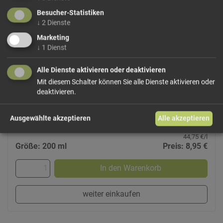
Besucher-Statistiken
↓
2
Dienste
Marketing
↓
1
Dienst
Grantna
Alle Dienste aktivieren oder deaktivieren
Prettauer Kräuterwiese
Mit diesem Schalter können Sie alle Dienste aktivieren oder
Spirituose mit ca. 30%vol. Alkohol und wild gesammelten
deaktivieren.
Preiselbeeren aus den Zillertaler Alpen.
Ausgewählte akzeptieren
Alle akzeptieren
44,75 €/l
Größe: 200 ml
Preis: 8,95 €
In den Warenkorb
weiter einkaufen