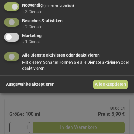
Notwendig
(immer erforderlich)
↓
3
Dienste
Besucher-Statistiken
↓
2
Dienste
Marketing
Limoncello Classic-Mini
↓
1
Dienst
Psenner
Frisch geriebene Zitronen sind der erste Eindruck,
Alle Dienste aktivieren oder deaktivieren
kombiniert mit einer frischen Brise. Es ist die
Mit diesem Schalter können Sie alle Dienste aktivieren oder
Ausgewogenheit an sauerem, süßem und leicht herben
deaktivieren.
Geschmack, welche diesen mediterranen Gruß so
herausragend macht. Mit einem sehr langen angenehmen
Ausgewählte akzeptieren
Alle akzeptieren
Abgang verabschiedet sich dieser Limoncello.
59,00 €/l
Größe: 100 ml
Preis: 5,90 €
In den Warenkorb