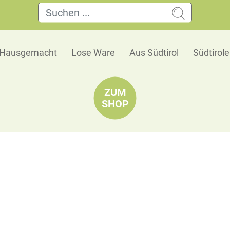
Hausgemacht
Lose Ware
Aus Südtirol
Südtirol
ZUM
SHOP
Pflaumenlikör 30% vol.
Roner
Zwetschgenlikör
Duft:
Fruchtig
Geschmack:
Süßlich