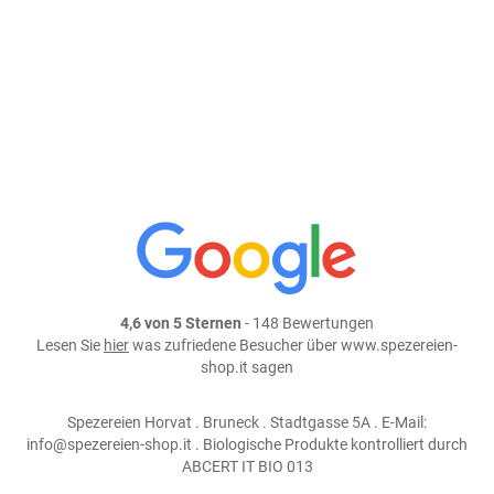
In den Warenkorb
weiter einkaufen
Teile dieses Produkt auf:
4,6 von 5 Sternen
- 148 Bewertungen
Lesen Sie
hier
was zufriedene Besucher über www.spezereien-
shop.it sagen
Spezereien Horvat . Bruneck . Stadtgasse 5A . E-Mail:
info@spezereien-shop.it . Biologische Produkte kontrolliert durch
ABCERT IT BIO 013