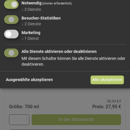
Notwendig
(immer erforderlich)
↓
3
Dienste
Besucher-Statistiken
↓
2
Dienste
Marketing
↓
1
Dienst
Williams Reserv Roner
Brand aus sorgfältig ausgewählten Williams-Christ-Birnen.
Nach dem schonenden Blasenverfahren zweimal gebrannt.
Alle Dienste aktivieren oder deaktivieren
Aroma und Geschmack der reifen Williamsbirne entfalten
Mit diesem Schalter können Sie alle Dienste aktivieren oder
sich.
deaktivieren.
Begrenzte Produktion.
42 Vol%
Ausgewählte akzeptieren
Alle akzeptieren
39,93 €/l
Größe: 700 ml
Preis: 27,95 €
In den Warenkorb