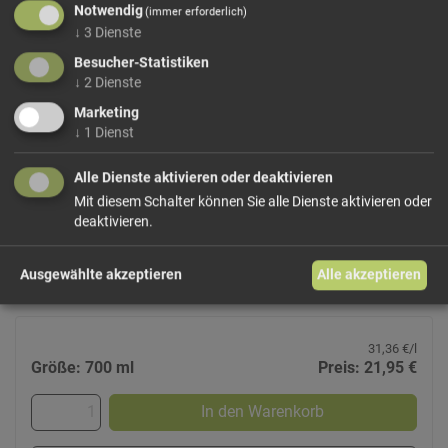
Notwendig
(immer erforderlich)
↓
3
Dienste
Besucher-Statistiken
↓
2
Dienste
Marketing
↓
1
Dienst
Williams Roner
Brand aus sorgfältig ausgewählten Williams-Christ-Birnen.
Nach dem schonenden Blasenverfahren zweimal gebrannt.
Alle Dienste aktivieren oder deaktivieren
Aroma und Geschmack der reifen Williamsbirne entfalten
Mit diesem Schalter können Sie alle Dienste aktivieren oder
sich.
deaktivieren.
Begrenzte Produktion.
40Vol%
Ausgewählte akzeptieren
Alle akzeptieren
31,36 €/l
Größe: 700 ml
Preis: 21,95 €
In den Warenkorb